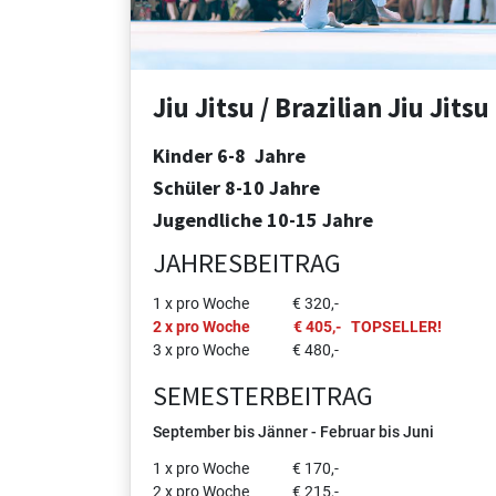
Jiu Jitsu / Brazilian Jiu Jitsu
Kinder 6-8 Jahre
Schüler 8-10 Jahre
Jugendliche 10-15 Jahre
JAHRESBEITRAG
1 x pro Woche € 320,-
2 x pro Woche € 405,- TOPSELLER!
3 x pro Woche € 480,-
SEMESTERBEITRAG
September bis Jänner - Februar bis Juni
1 x pro Woche € 170,-
2 x pro Woche € 215,-