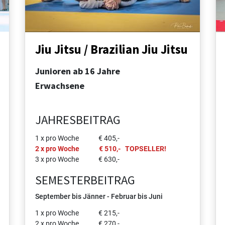
Jiu Jitsu / Brazilian Jiu Jitsu
Junioren ab 16 Jahre
Erwachsene
JAHRESBEITRAG
1 x pro Woche € 405,-
2 x pro Woche € 510,- TOPSELLER!
3 x pro Woche € 630,-
SEMESTERBEITRAG
September bis Jänner - Februar bis Juni
1 x pro Woche € 215,-
2 x pro Woche € 270,-