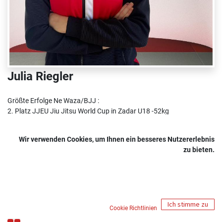
Julia Riegler
Größte Erfolge Ne Waza/BJJ :
2. Platz JJEU Jiu Jitsu World Cup in Zadar U18 -52kg
Österreichische Meisterin 2024 U18 -57 kg
Österreichische Vizemeisterin 2023 U18 -52 kg
Wir verwenden Cookies, um Ihnen ein besseres Nutzererlebnis
NÖ Landesmeisterin 2024 U18 -57 kg
zu bieten.
1. Platz Styrian Open 2024 U18 -52 kg
1. Platz Vienna Open 2024 U18 Blue belt -52 kg
1. Platz Momentum 5 2023 U18 -57 kg
1. Platz Momentum 6 2024 U18 -57 kg
1. Platz Momentum 8 2024 Adult Blue Belt No GI -61,5 kg
Ich stimme zu
HSV Jugend Sportlerin des Jahres 2023 und 2024
Cookie Richtlinien