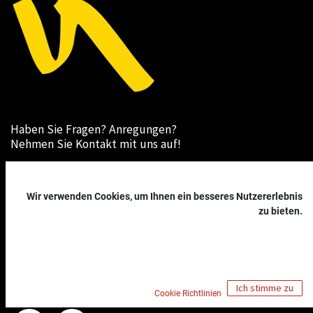
Haben Sie Fragen? Anregungen?
Nehmen Sie Kontakt mit uns auf!
Nachricht senden
office@kopainigg-dojo.at
Wir verwenden Cookies, um Ihnen ein besseres Nutzererlebnis
+43 (0)664/737 19 110
zu bieten.
Kopainigg Dojo
2601 Sollenau, Bahngasse 9
Ich stimme zu
Cookie Richtlinien
Impressum
|
Datenschutzerklärung
|
Cookies